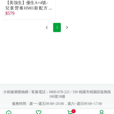
【美強生】優生A+4號-
兒童營養HMO新配方
$579
（850g／罐）
1
大樹健康購物網 / 客服電話：0800-678-222 / 330 桃園市桃園區復興路
186號18樓
服務時間 : 週一~週五09:00~20:00，週六~週日09:00~17:00
Copyright © 2016 大樹連鎖藥局. All Rights Reserved.
0