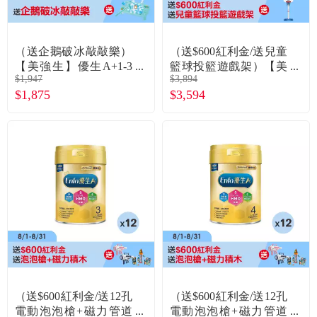
（送企鵝破冰敲敲樂）
（送$600紅利金/送兒童
【美強生】優生A+1-3
籃球投籃遊戲架）【美
$1,947
$3,894
歲幼兒成長HMO新配方
強生】優生A+1-3歲幼
$1,875
$3,594
奶粉（850gX3罐）
兒成長HMO新配方奶粉
（850gX6罐）
（送$600紅利金/送12孔
（送$600紅利金/送12孔
電動泡泡槍+磁力管道
電動泡泡槍+磁力管道