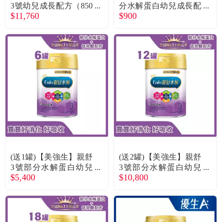
常見問題
3號幼兒成長配方（850
分水解蛋白幼兒成長配
$11,760
$900
gX12罐）
方（800g／罐）
折價券、紅利說明
(送1罐)【美強生】親舒
(送2罐)【美強生】親舒
3號部分水解蛋白幼兒
3號部分水解蛋白幼兒
$5,400
$10,800
成長配方（800gX6罐）
成長配方（800gX12
罐）