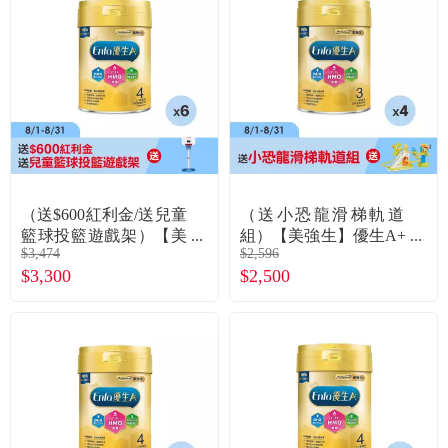
（送$600紅利金/送兒童
（送小恐龍滑梯軌道
籃球投籃遊戲架）【美
組）【美強生】優生A+
$3,474
$2,596
強生】優生A+4號-兒童
1-3歲幼兒成長HMO新
$3,300
$2,500
營養HMO新配方（850g
配方奶粉（850gX4罐）
X6罐）