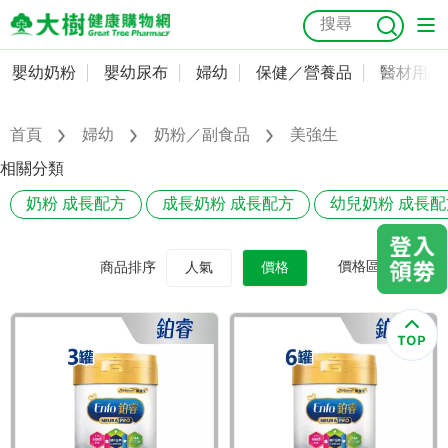
嬰幼奶粉
嬰幼尿布
婦幼
保健／營養品
醫材用品
嬰幼奶粉
會員資料及密碼修改
嬰幼尿布
常用收件人清單
首頁
婦幼
奶粉／副食品
美強生
抗菌
尿布
大樹獨家
益生菌
魚油
幼兒米餅
貓砂
相關分類
奶瓶奶嘴
婦幼
訂單查詢
奶粉 成長配方
成長奶粉 成長配方
幼兒奶粉 成長配
保健／營養品
收藏清單
價格區間
商品排序
人氣
價格
醫材用品
紅利點數查詢
成人照護
購物金查詢
美容／個人清潔
優惠券領取