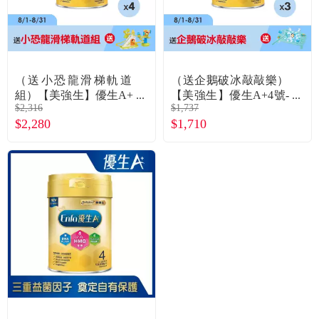
（送小恐龍滑梯軌道
（送企鵝破冰敲敲樂）
組）【美強生】優生A+
【美強生】優生A+4號-
$2,316
$1,737
4號-兒童營養HMO新配
兒童營養HMO新配方
$2,280
$1,710
方（850gX4罐）
（850gX3罐）