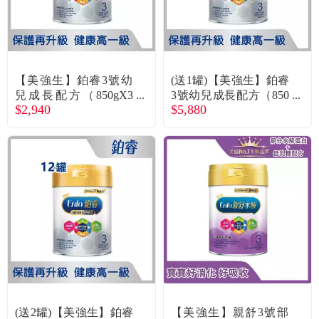
食品／健康食補
優惠券查詢
寵物
登入
【美強生】鉑睿3號幼
(送1罐)【美強生】鉑睿
名人嚴選
兒成長配方（850gX3
3號幼兒成長配方（850
$2,940
$5,880
罐）
gX6罐）
優惠活動
關於我們
合作提案
購物流程
會員專區
(送2罐)【美強生】鉑睿
【美強生】親舒3號部