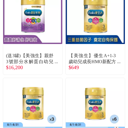
(送3罐)【美強生】親舒
【美強生】優生A+1-3
3號部分水解蛋白幼兒
歲幼兒成長HMO新配方
$16,200
$649
成長配方（800gX18
奶粉（850g／罐）
罐）