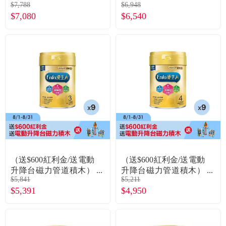
$7,788
$6,948
積木）【美強生】優生
積木）【美強生】優生
$7,080
$6,540
A+1-3歲幼兒成長HMO
A+4號-兒童營養HMO
新配方奶粉（850gX12
新配方（850gX12罐）
罐）
（送$600紅利金/送電動
（送$600紅利金/送電動
升降台磁力管道積木）
升降台磁力管道積木）
$5,841
$5,211
【美強生】優生A+1-3
【美強生】優生A+4號-
$5,391
$4,950
歲幼兒成長HMO新配方
兒童營養HMO新配方
奶粉（850gX9罐）
（850gX9罐）