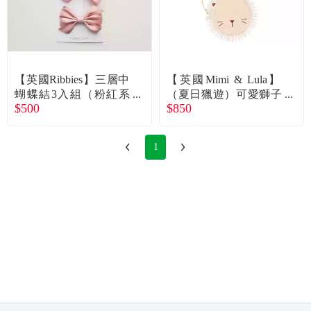
【英國Ribbies】三層中
【英國Mimi & Lula】
蝴蝶結3入組（粉紅系
（夏日獵遊）可愛獅子
$500
$850
列） 廠商直送
側背小包 廠商直送
1