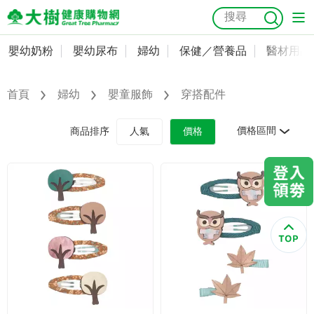
嬰幼奶粉
嬰幼尿布
婦幼
保健／營養品
醫材用品
嬰幼奶粉
會員資料及密碼修改
嬰幼尿布
常用收件人清單
首頁
婦幼
嬰童服飾
穿搭配件
抗菌
尿布
大樹獨家
益生菌
魚油
幼兒米餅
貓砂
奶瓶奶嘴
婦幼
訂單查詢
價格區間
商品排序
人氣
價格
保健／營養品
收藏清單
醫材用品
紅利點數查詢
成人照護
購物金查詢
美容／個人清潔
優惠券領取