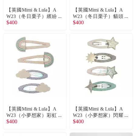
食品／健康食補
優惠券查詢
【英國Mimi & Lula】A
【英國Mimi & Lula】A
W23（冬日栗子）繽紛
W23（冬日栗子）貓頭
寵物
登入
$400
$400
樹木滴答夾4入 廠商直
鷹楓葉綜合髮夾4入 廠
送
商直送
名人嚴選
優惠活動
關於我們
合作提案
購物流程
【英國Mimi & Lula】A
【英國Mimi & Lula】A
W23（小夢想家）彩虹
W23（小夢想家）閃耀
會員專區
$400
$400
雲朵滴答夾4入 廠商直
星星滴答夾4入 廠商直
送
送