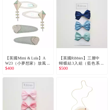
常見問題
折價券、紅利說明
【英國Mimi & Lula】A
【英國Ribbies】三層中
W23（小夢想家）放風
蝴蝶結3入組（藍色系
$400
$500
箏綜合髮夾4入 廠商直
列） 廠商直送
送