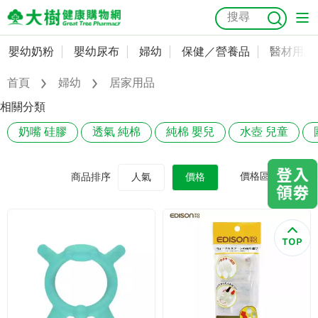
嬰幼奶粉
嬰幼尿布
婦幼
保健／營養品
醫材用品
嬰幼奶粉
會員資料及密碼修改
首頁
婦幼
居家用品
嬰幼尿布
常用收件人清單
抗菌
尿布
大樹獨家
益生菌
魚油
幼兒米餅
貓砂
相關分類
奶瓶奶嘴
奶嘴 硅膠
透氣 純棉
純棉 嬰兒
水壺 兒童
婦幼
訂單查詢
保健／營養品
收藏清單
價格區間
商品排序
人氣
價格
醫材用品
紅利點數查詢
成人照護
購物金查詢
美容／個人清潔
優惠券領取