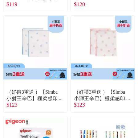
$119
$120
提 )
（好禮3重送 ）【Simba
（好禮3重送 ）【Simba
小獅王辛巴】極柔感印
小獅王辛巴】極柔感印
$123
$123
花紗布澡巾 2入好自藍
花紗布澡巾 2入點點粉