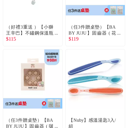
（好禮3重送 ）【小獅
（任3件贈桌墊）【BA
王辛巴】不鏽鋼保溫瓶
BY JUJU】固齒器 ( 花
$115
$119
防噴吸管替換組(單入)
圈 )
（任3件贈桌墊）【BA
【Nuby】感溫湯匙3入/
BY JUJU】固齒器 ( 啵
組