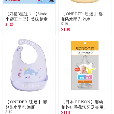
（好禮3重送 ）【Simba
【ONEDER 旺達】嬰
小獅王辛巴】美味兒童
兒防水圍兜-汽車
$108
$119
叉匙組（杏茶）
$109
【ONEDER 旺達】嬰
【日本 EDISON】嬰幼
兒防水圍兜-海豚
兒趣味香蕉潔牙器專用
$119
$110
收納盒(直式)