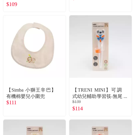
$109
【Simba 小獅王辛巴】
【TRENI MINI】可調
有機棉嬰兒小圍兜
式幼兒輔助學習筷-無尾
$111
$139
熊
$114