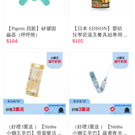
食品／健康食補
優惠券查詢
寵物
登入
【Pigeon 貝親】矽膠固
【日本 EDISON】嬰幼
齒器（呼呼熊）
兒學習湯叉餐具組專用
名人嚴選
$104
$105
收納盒
優惠活動
關於我們
合作提案
購物流程
會員專區
（好禮3重送 ）【Simba
（好禮3重送 ）【Simba
小獅王辛巴】滑蓋樂活
小獅王辛巴】蘊蜜夜光