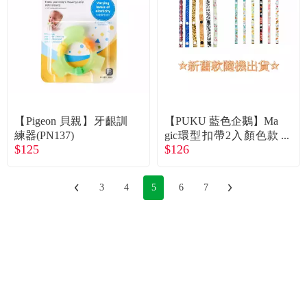
【Pigeon 貝親】牙齦訓
【PUKU 藍色企鵝】Ma
練器(PN137)
gic環型扣帶2入顏色款
$125
$126
式隨機出貨
3
4
5
6
7