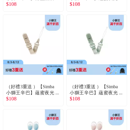
常見問題
$108
$108
杯／替換吸管組2入
奶嘴帶－晨藍
折價券、紅利說明
（好禮3重送 ）【Simba
（好禮3重送 ）【Simba
小獅王辛巴】蘊蜜夜光
小獅王辛巴】蘊蜜夜光
$108
$108
奶嘴帶－杏茶
奶嘴帶－綠沐