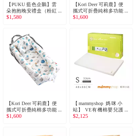
食品／健康食補
優惠券查詢
【PUKU 藍色企鵝】雲
【Kori Deer 可莉鹿】便
朵抱抱晚安禮盒（粉紅
攜式可折疊純棉多功能
$1,580
$1,600
馬）
床中床無被子 旅行箱包
寵物
登入
（S2灰色五角星）廠商
直送
名人嚴選
優惠活動
關於我們
合作提案
【Kori Deer 可莉鹿】便
【mammyshop 媽咪小
購物流程
攜式可折疊純棉多功能
站】 VE有機棉嬰兒護
$1,600
$2,125
床中床無被子 旅行箱包
脊床墊3.5cm (S) 48 × 88
會員專區
（S10太空旅行）廠商
cm廠商直送
直送