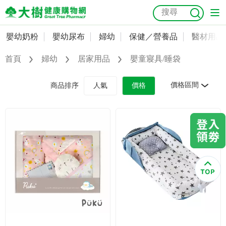
嬰幼奶粉
嬰幼尿布
婦幼
保健／營養品
醫材用品
嬰幼奶粉
會員資料及密碼修改
首頁
婦幼
居家用品
嬰童寢具/睡袋
嬰幼尿布
常用收件人清單
抗菌
尿布
大樹獨家
益生菌
魚油
幼兒米餅
貓砂
價格區間
商品排序
人氣
價格
奶瓶奶嘴
婦幼
訂單查詢
保健／營養品
收藏清單
醫材用品
紅利點數查詢
成人照護
購物金查詢
美容／個人清潔
優惠券領取