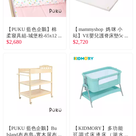
【PUKU 藍色企鵝】棉
【mammyshop 媽咪小
柔寢具組-城堡粉-65x12
站】VE嬰兒護脊床墊5c
$2,680
$2,720
0cm
m （S）廠商直送
【PUKU 藍色企鵝】Bu
【KIDMORY】多功能
Island布布島-實木尿布
可調式床邊床（湖水