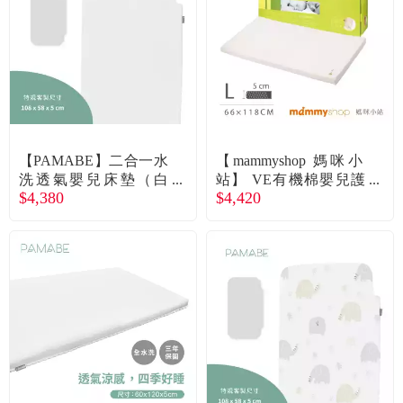
【PAMABE】二合一水
【mammyshop 媽咪小
洗透氣嬰兒床墊（白
站】 VE有機棉嬰兒護
$4,380
$4,420
色）108x58x5cm 廠商
脊床墊-5cm (L) 66 × 118
直送
cm-廠商直送