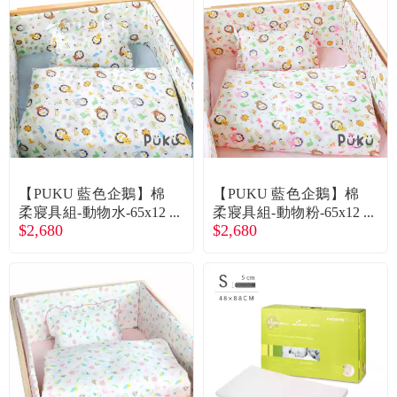
常見問題
折價券、紅利說明
【PUKU 藍色企鵝】棉
【PUKU 藍色企鵝】棉
柔寢具組-動物水-65x12
柔寢具組-動物粉-65x12
$2,680
$2,680
0cm
0cm