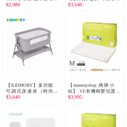
$2,980
$3,640
台(含防水墊)-木色
綠）廠商直送
【KIDMORY】多功能
【mammyshop 媽咪小
可調式床邊床（時尚
站】 VE有機棉嬰兒護
$3,640
$3,995
灰）廠商直送
脊床墊5cm (M) 58 × 118
cm-廠商直送