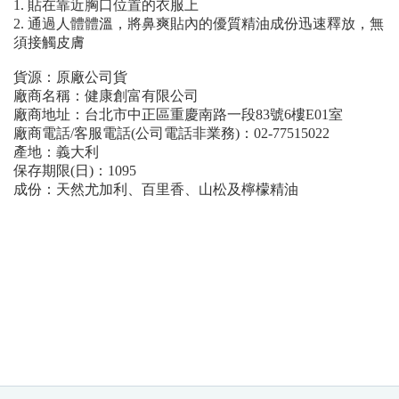
1. 貼在靠近胸口位置的衣服上
2. 通過人體體溫，將鼻爽貼內的優質精油成份迅速釋放，無
須接觸皮膚
貨源：原廠公司貨
廠商名稱：健康創富有限公司
廠商地址：台北市中正區重慶南路一段83號6樓E01室
廠商電話/客服電話(公司電話非業務)：02-77515022
產地：義大利
保存期限(日)：1095
成份：天然尤加利、百里香、山松及檸檬精油