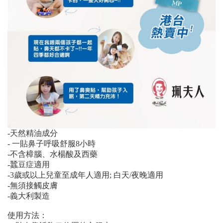
-天然精油成分
- 一貼鼻子呼吸舒服8小時
-不含樟腦、水楊酸及西藥
-蠶豆症適用
-3歲或以上兒童至成年人適用; 白天/夜晚適用
-無須接觸皮膚
-義大利製造
使用方法：