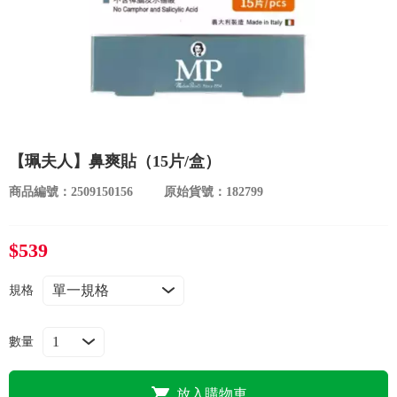
食品／健康食補
優惠券查詢
寵物
登入
名人嚴選
優惠活動
【珮夫人】鼻爽貼（15片/盒）
商品編號：2509150156
原始貨號：182799
關於我們
$539
合作提案
規格
購物流程
數量
會員專區
放入購物車