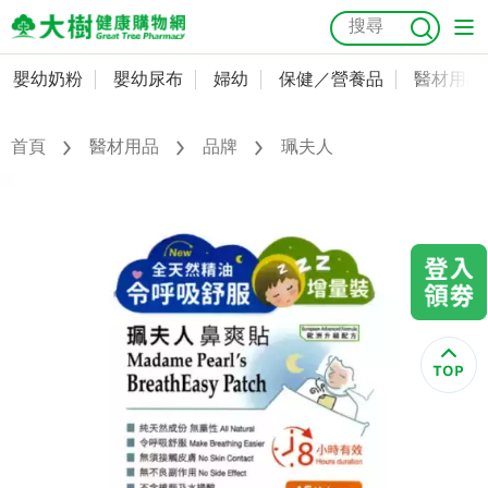
嬰幼奶粉
嬰幼尿布
婦幼
保健／營養品
醫材用品
嬰幼奶粉
會員資料及密碼修改
嬰幼尿布
常用收件人清單
首頁
醫材用品
品牌
珮夫人
抗菌
尿布
大樹獨家
益生菌
魚油
幼兒米餅
貓砂
奶瓶奶嘴
婦幼
訂單查詢
保健／營養品
收藏清單
醫材用品
紅利點數查詢
成人照護
購物金查詢
美容／個人清潔
優惠券領取